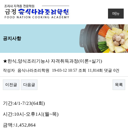
메뉴
공지사항
★한식,양식조리기능사 자격취득과정(이론+실기)
작성자
음식나라조리학원
19-03-12 10:57
조회
11,814회
댓글
0건
이전글
다음글
목록
본문
기간:4/1-7/23(64회)
시간:10시-오후1시(월~목)
금액:\1,452,864