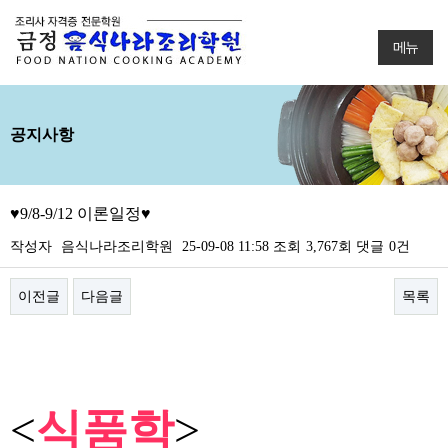
메뉴
공지사항
♥9/8-9/12 이론일정♥
작성자
음식나라조리학원
25-09-08 11:58
조회
3,767회
댓글
0건
이전글
다음글
목록
본문
<
식품학
>