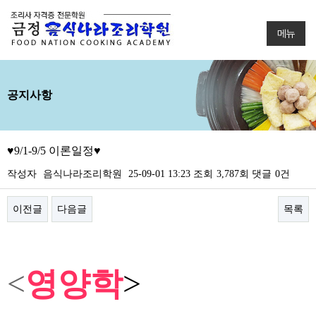
메뉴
공지사항
♥9/1-9/5 이론일정♥
작성자
음식나라조리학원
25-09-01 13:23
조회
3,787회
댓글
0건
이전글
다음글
목록
본문
<
영양학
>