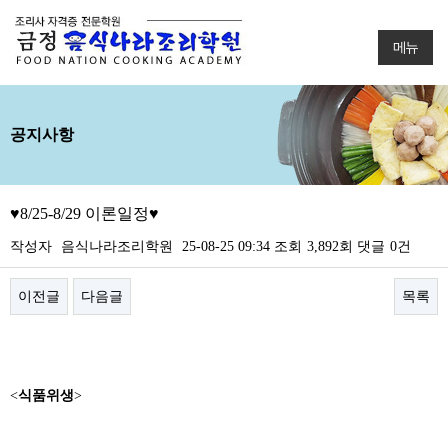
메뉴
공지사항
♥8/25-8/29 이론일정♥
작성자
음식나라조리학원
25-08-25 09:34
조회
3,892회
댓글
0건
이전글
다음글
목록
본문
<
식품위생
>